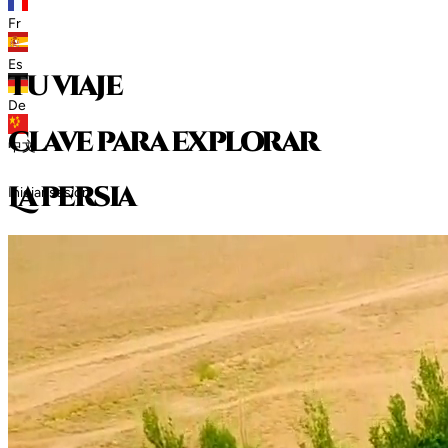
Fr
Es
tu viaje
De
clave para explorar
中文
L
a
p
e
r
s
i
a
Iniciar sesión