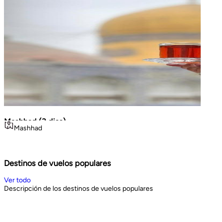
Mashhad (3 dias)
La Gr
Mashhad
Teh
Volca
viajes cortos
Geo
Noroe
3
days
8
d
Book Now
Book 
Destinos de vuelos populares
Ver todo
Descripción de los destinos de vuelos populares