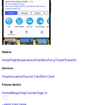
Reserva
Hotel
Flight
Experience
Train
Bus
Ferry
Ticket
Transfer
Servicios
Visa
Insurance
Tourist Card
Sim Card
Enlaces rápidos
Home
Blogs
Help Center
Sign In
+989121862898