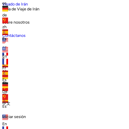
es
Visado de Irán
Guía de Viaje de Irán
de
sobre nosotros
zh
Contáctanos
Es
en
En
fr
Fr
es
Es
de
De
zh
中文
Es
Iniciar sesión
En