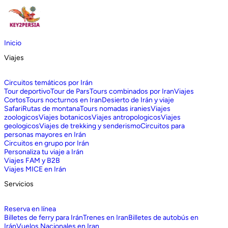
Inicio
Viajes
Circuitos temáticos por Irán
Tour deportivo
Tour de Pars
Tours combinados por Iran
Viajes
Cortos
Tours nocturnos en Iran
Desierto de Irán y viaje
Safari
Rutas de montana
Tours nomadas iranies
Viajes
zoologicos
Viajes botanicos
Viajes antropologicos
Viajes
geologicos
Viajes de trekking y senderismo
Circuitos para
personas mayores en Irán
Circuitos en grupo por Irán
Personaliza tu viaje a Irán
Viajes FAM y B2B
Viajes MICE en Irán
Servicios
Reserva en línea
Billetes de ferry para Irán
Trenes en Iran
Billetes de autobús en
Irán
Vuelos Nacionales en Iran