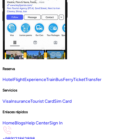
Reserva
Hotel
Flight
Experience
Train
Bus
Ferry
Ticket
Transfer
Servicios
Visa
Insurance
Tourist Card
Sim Card
Enlaces rápidos
Home
Blogs
Help Center
Sign In
+989121862898