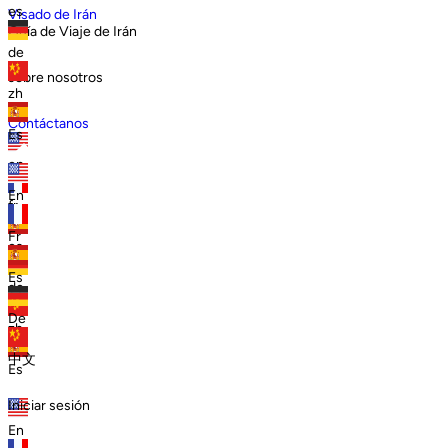
es
Visado de Irán
Guía de Viaje de Irán
de
sobre nosotros
zh
Contáctanos
Es
en
En
fr
Fr
es
Es
de
De
zh
中文
Es
Iniciar sesión
En