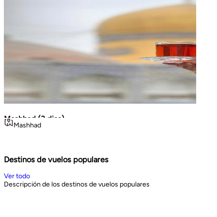
Mashhad (3 dias)
La Gr
Mashhad
Teh
Volca
viajes cortos
Geo
Noroe
3
days
8
d
Book Now
Book 
Destinos de vuelos populares
Ver todo
Descripción de los destinos de vuelos populares