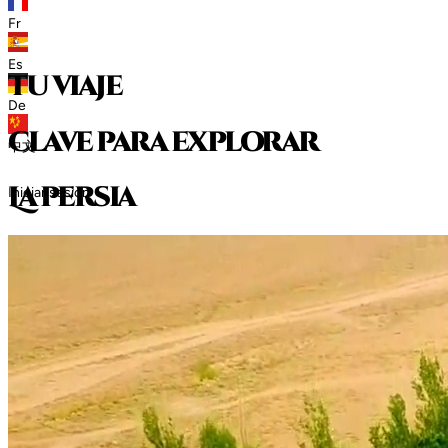
Fr
Es
tu viaje
De
clave para explorar
中文
L
a
p
e
r
s
i
a
Iniciar sesión