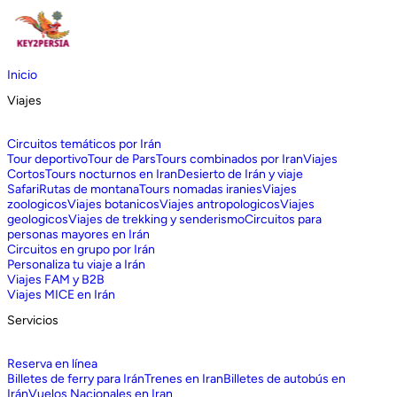
Inicio
Viajes
Circuitos temáticos por Irán
Tour deportivo
Tour de Pars
Tours combinados por Iran
Viajes
Cortos
Tours nocturnos en Iran
Desierto de Irán y viaje
Safari
Rutas de montana
Tours nomadas iranies
Viajes
zoologicos
Viajes botanicos
Viajes antropologicos
Viajes
geologicos
Viajes de trekking y senderismo
Circuitos para
personas mayores en Irán
Circuitos en grupo por Irán
Personaliza tu viaje a Irán
Viajes FAM y B2B
Viajes MICE en Irán
Servicios
Reserva en línea
Billetes de ferry para Irán
Trenes en Iran
Billetes de autobús en
Irán
Vuelos Nacionales en Iran