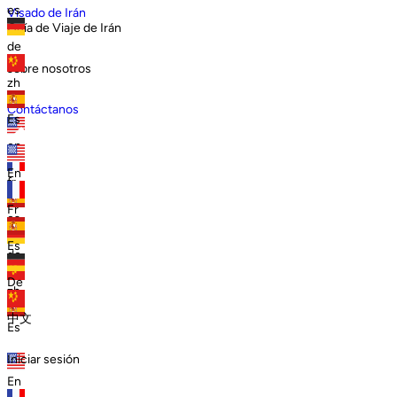
es
Visado de Irán
Guía de Viaje de Irán
de
sobre nosotros
zh
Contáctanos
Es
en
En
fr
Fr
es
Es
de
De
zh
中文
Es
Iniciar sesión
En