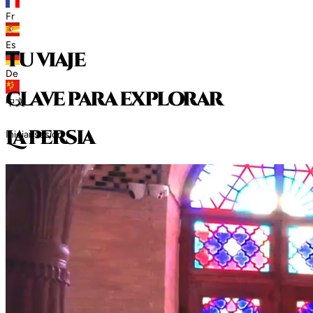
Fr
Es
tu viaje
De
clave para explorar
中文
L
a
p
e
r
s
i
a
Iniciar sesión