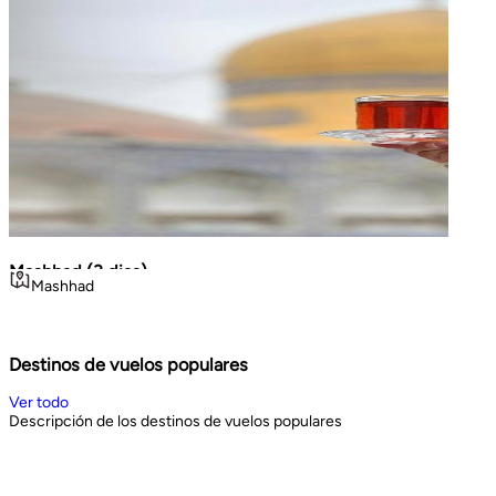
Mashhad (3 dias)
La Gr
Mashhad
Teh
Volca
viajes cortos
Geo
Noroe
3
days
8
d
Book Now
Book 
Destinos de vuelos populares
Ver todo
Descripción de los destinos de vuelos populares