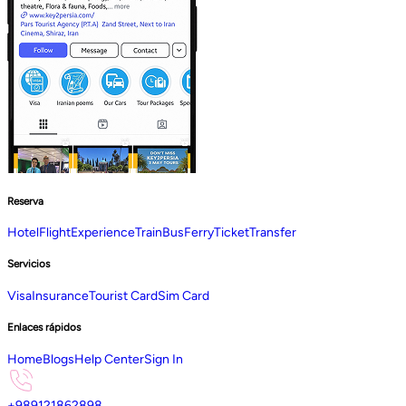
Reserva
Hotel
Flight
Experience
Train
Bus
Ferry
Ticket
Transfer
Servicios
Visa
Insurance
Tourist Card
Sim Card
Enlaces rápidos
Home
Blogs
Help Center
Sign In
+989121862898