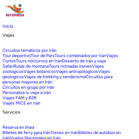
Inicio
Viajes
Circuitos temáticos por Irán
Tour deportivo
Tour de Pars
Tours combinados por Iran
Viajes
Cortos
Tours nocturnos en Iran
Desierto de Irán y viaje
Safari
Rutas de montana
Tours nomadas iranies
Viajes
zoologicos
Viajes botanicos
Viajes antropologicos
Viajes
geologicos
Viajes de trekking y senderismo
Circuitos para
personas mayores en Irán
Circuitos en grupo por Irán
Personaliza tu viaje a Irán
Viajes FAM y B2B
Viajes MICE en Irán
Servicios
Reserva en línea
Billetes de ferry para Irán
Trenes en Iran
Billetes de autobús en
Irán
Vuelos Nacionales en Iran