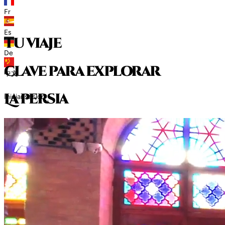
Fr
Es
tu viaje
De
clave para explorar
中文
L
a
p
e
r
s
i
a
Iniciar sesión