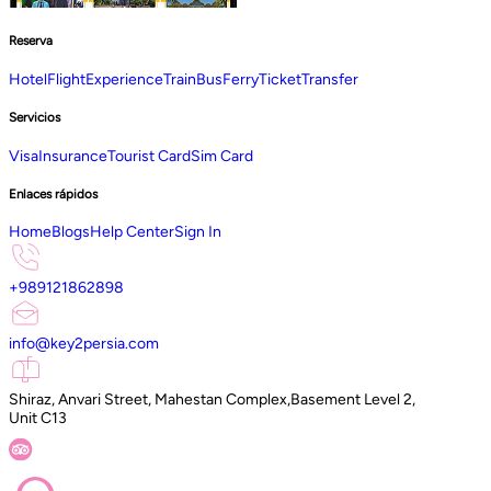
Reserva
Hotel
Flight
Experience
Train
Bus
Ferry
Ticket
Transfer
Servicios
Visa
Insurance
Tourist Card
Sim Card
Enlaces rápidos
Home
Blogs
Help Center
Sign In
+989121862898
info@key2persia.com
Shiraz, Anvari Street, Mahestan Complex,Basement Level 2,
Unit C13