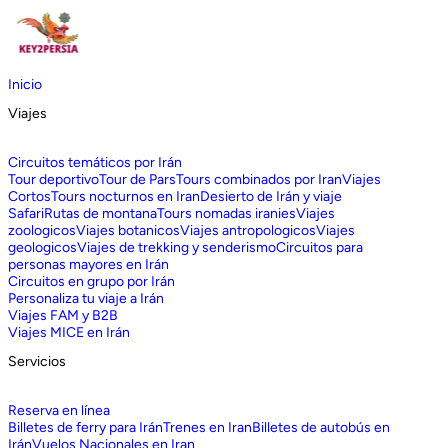
Inicio
Viajes
Circuitos temáticos por Irán
Tour deportivo
Tour de Pars
Tours combinados por Iran
Viajes
Cortos
Tours nocturnos en Iran
Desierto de Irán y viaje
Safari
Rutas de montana
Tours nomadas iranies
Viajes
zoologicos
Viajes botanicos
Viajes antropologicos
Viajes
geologicos
Viajes de trekking y senderismo
Circuitos para
personas mayores en Irán
Circuitos en grupo por Irán
Personaliza tu viaje a Irán
Viajes FAM y B2B
Viajes MICE en Irán
Servicios
Reserva en línea
Billetes de ferry para Irán
Trenes en Iran
Billetes de autobús en
Irán
Vuelos Nacionales en Iran