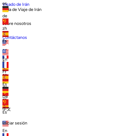
es
Visado de Irán
Guía de Viaje de Irán
de
sobre nosotros
zh
Contáctanos
Es
en
En
fr
Fr
es
Es
de
De
zh
中文
Es
Iniciar sesión
En