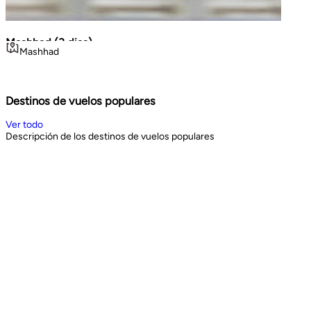
Mashhad (3 dias)
La Gr
Mashhad
Teh
Volca
viajes cortos
Geo
Noroe
3
days
8
d
Book Now
Book 
Destinos de vuelos populares
Ver todo
Descripción de los destinos de vuelos populares