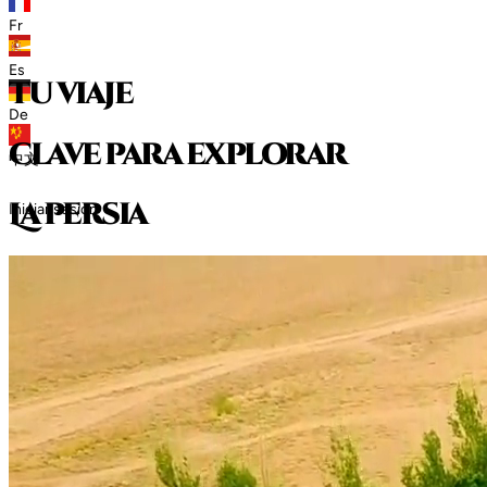
Fr
Es
tu viaje
De
clave para explorar
中文
L
a
p
e
r
s
i
a
Iniciar sesión