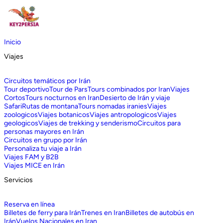
Inicio
Viajes
Circuitos temáticos por Irán
Tour deportivo
Tour de Pars
Tours combinados por Iran
Viajes
Cortos
Tours nocturnos en Iran
Desierto de Irán y viaje
Safari
Rutas de montana
Tours nomadas iranies
Viajes
zoologicos
Viajes botanicos
Viajes antropologicos
Viajes
geologicos
Viajes de trekking y senderismo
Circuitos para
personas mayores en Irán
Circuitos en grupo por Irán
Personaliza tu viaje a Irán
Viajes FAM y B2B
Viajes MICE en Irán
Servicios
Reserva en línea
Billetes de ferry para Irán
Trenes en Iran
Billetes de autobús en
Irán
Vuelos Nacionales en Iran