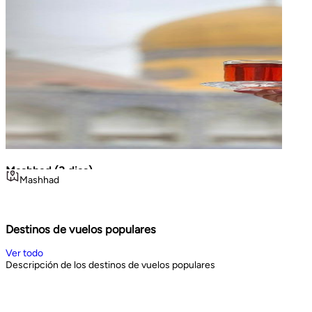
Mashhad (3 dias)
La Gr
Mashhad
Teh
Volca
viajes cortos
Geo
Noroe
3
days
8
d
Book Now
Book 
Destinos de vuelos populares
Ver todo
Descripción de los destinos de vuelos populares