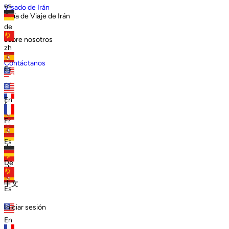
es
Visado de Irán
Guía de Viaje de Irán
de
sobre nosotros
zh
Contáctanos
Es
en
En
fr
Fr
es
Es
de
De
zh
中文
Es
Iniciar sesión
En