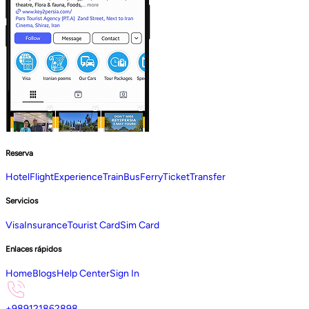
Reserva
Hotel
Flight
Experience
Train
Bus
Ferry
Ticket
Transfer
Servicios
Visa
Insurance
Tourist Card
Sim Card
Enlaces rápidos
Home
Blogs
Help Center
Sign In
+989121862898