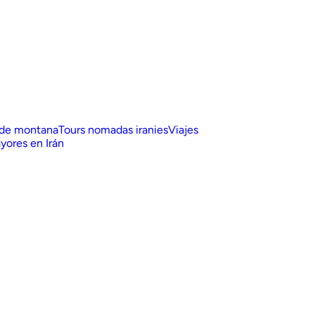
 de montana
Tours nomadas iranies
Viajes
yores en Irán