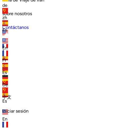
de
sobre nosotros
zh
Contáctanos
Es
en
En
fr
Fr
es
Es
de
De
zh
中文
Es
Iniciar sesión
En