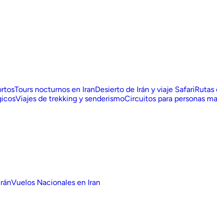
ortos
Tours nocturnos en Iran
Desierto de Irán y viaje Safari
Rutas
gicos
Viajes de trekking y senderismo
Circuitos para personas ma
Irán
Vuelos Nacionales en Iran