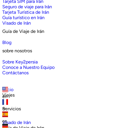
Tarjeta SIM para Irán
Seguro de viaje para Irán
Tarjeta Turística de Irán
Guía turístico en Irán
Visado de Irán
Guía de Viaje de Irán
Blog
sobre nosotros
Sobre Key2persia
Conoce a Nuestro Equipo
Contáctanos
Inicio
Viajes
en
Servicios
fr
es
Visado de Irán
Guía de Viaje de Irán