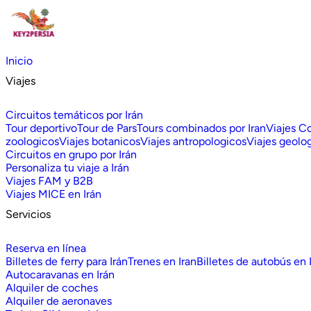
Inicio
Viajes
Circuitos temáticos por Irán
Tour deportivo
Tour de Pars
Tours combinados por Iran
Viajes C
zoologicos
Viajes botanicos
Viajes antropologicos
Viajes geolo
Circuitos en grupo por Irán
Personaliza tu viaje a Irán
Viajes FAM y B2B
Viajes MICE en Irán
Servicios
Reserva en línea
Billetes de ferry para Irán
Trenes en Iran
Billetes de autobús en 
Autocaravanas en Irán
Alquiler de coches
Alquiler de aeronaves