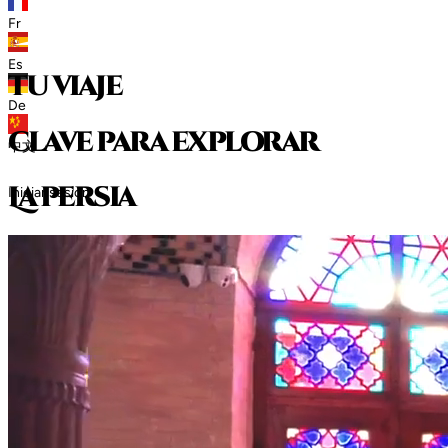
Fr
Es
tu viaje
De
clave para explorar
中文
L
a
p
e
r
s
i
a
Iniciar sesión