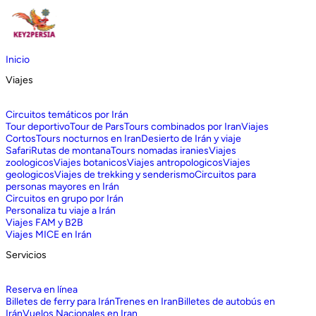
Inicio
Viajes
Circuitos temáticos por Irán
Tour deportivo
Tour de Pars
Tours combinados por Iran
Viajes
Cortos
Tours nocturnos en Iran
Desierto de Irán y viaje
Safari
Rutas de montana
Tours nomadas iranies
Viajes
zoologicos
Viajes botanicos
Viajes antropologicos
Viajes
geologicos
Viajes de trekking y senderismo
Circuitos para
personas mayores en Irán
Circuitos en grupo por Irán
Personaliza tu viaje a Irán
Viajes FAM y B2B
Viajes MICE en Irán
Servicios
Reserva en línea
Billetes de ferry para Irán
Trenes en Iran
Billetes de autobús en
Irán
Vuelos Nacionales en Iran