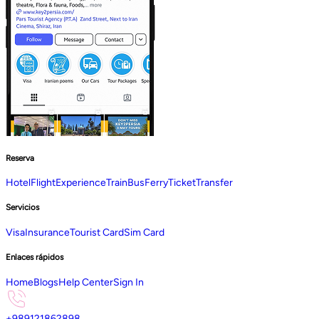
Reserva
Hotel
Flight
Experience
Train
Bus
Ferry
Ticket
Transfer
Servicios
Visa
Insurance
Tourist Card
Sim Card
Enlaces rápidos
Home
Blogs
Help Center
Sign In
+989121862898