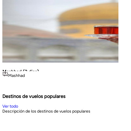
Mashhad (3 dias)
La Gr
Mashhad
Teh
Volca
viajes cortos
Geo
Noroe
3
days
8
d
Book Now
Book 
Destinos de vuelos populares
Ver todo
Descripción de los destinos de vuelos populares