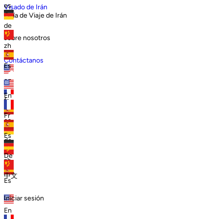
es
Visado de Irán
Guía de Viaje de Irán
de
sobre nosotros
zh
Contáctanos
Es
en
En
fr
Fr
es
Es
de
De
zh
中文
Es
Iniciar sesión
En