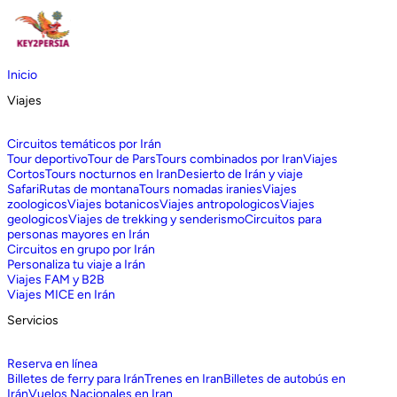
Inicio
Viajes
Circuitos temáticos por Irán
Tour deportivo
Tour de Pars
Tours combinados por Iran
Viajes
Cortos
Tours nocturnos en Iran
Desierto de Irán y viaje
Safari
Rutas de montana
Tours nomadas iranies
Viajes
zoologicos
Viajes botanicos
Viajes antropologicos
Viajes
geologicos
Viajes de trekking y senderismo
Circuitos para
personas mayores en Irán
Circuitos en grupo por Irán
Personaliza tu viaje a Irán
Viajes FAM y B2B
Viajes MICE en Irán
Servicios
Reserva en línea
Billetes de ferry para Irán
Trenes en Iran
Billetes de autobús en
Irán
Vuelos Nacionales en Iran