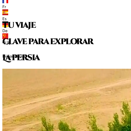
Fr
Es
tu viaje
De
clave para explorar
中文
L
a
p
e
r
s
i
a
Iniciar sesión