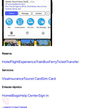
Reserva
Hotel
Flight
Experience
Train
Bus
Ferry
Ticket
Transfer
Servicios
Visa
Insurance
Tourist Card
Sim Card
Enlaces rápidos
Home
Blogs
Help Center
Sign In
+989121862898