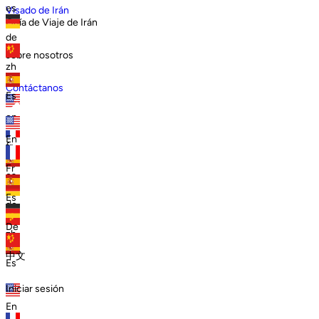
es
Visado de Irán
Guía de Viaje de Irán
de
sobre nosotros
zh
Contáctanos
Es
en
En
fr
Fr
es
Es
de
De
zh
中文
Es
Iniciar sesión
En