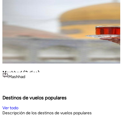
Mashhad (3 dias)
La Gr
Mashhad
Teh
Volca
viajes cortos
Geo
Noroe
3
days
8
d
Book Now
Book 
Destinos de vuelos populares
Ver todo
Descripción de los destinos de vuelos populares