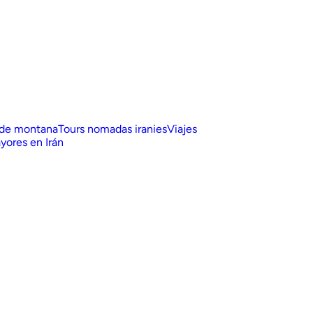
 de montana
Tours nomadas iranies
Viajes
yores en Irán