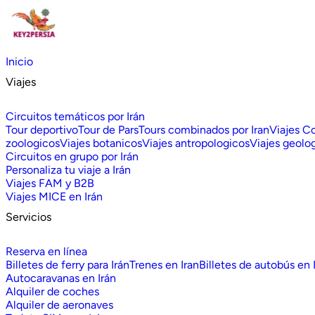
Inicio
Viajes
Circuitos temáticos por Irán
Tour deportivo
Tour de Pars
Tours combinados por Iran
Viajes C
zoologicos
Viajes botanicos
Viajes antropologicos
Viajes geolo
Circuitos en grupo por Irán
Personaliza tu viaje a Irán
Viajes FAM y B2B
Viajes MICE en Irán
Servicios
Reserva en línea
Billetes de ferry para Irán
Trenes en Iran
Billetes de autobús en 
Autocaravanas en Irán
Alquiler de coches
Alquiler de aeronaves