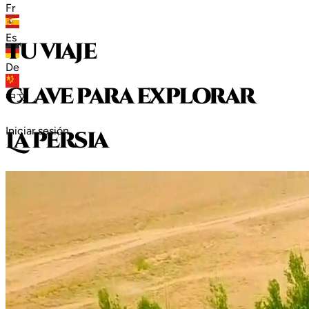
Fr
Es
tu viaje
De
clave para explorar
中文
Iniciar sesión
L
a
p
e
r
s
i
a