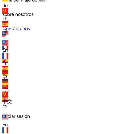
de
sobre nosotros
zh
Contáctanos
Es
en
En
fr
Fr
es
Es
de
De
zh
中文
Es
Iniciar sesión
En