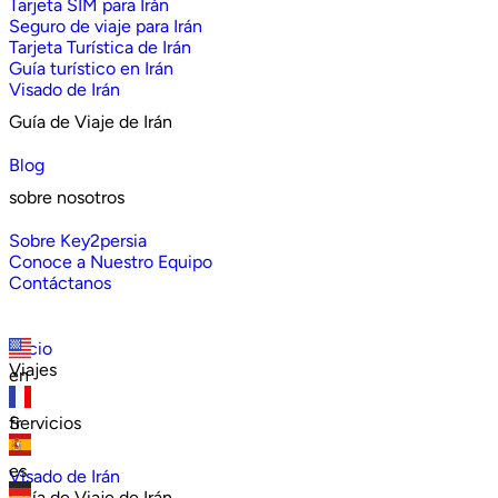
Tarjeta SIM para Irán
Seguro de viaje para Irán
Tarjeta Turística de Irán
Guía turístico en Irán
Visado de Irán
Guía de Viaje de Irán
Blog
sobre nosotros
Sobre Key2persia
Conoce a Nuestro Equipo
Contáctanos
Inicio
Viajes
en
Servicios
fr
es
Visado de Irán
Guía de Viaje de Irán