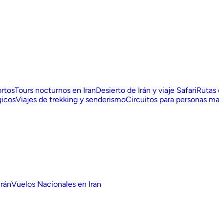
ortos
Tours nocturnos en Iran
Desierto de Irán y viaje Safari
Rutas
gicos
Viajes de trekking y senderismo
Circuitos para personas ma
Irán
Vuelos Nacionales en Iran