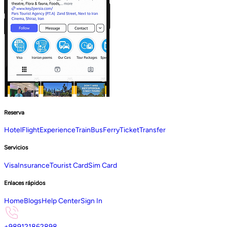
Reserva
Hotel
Flight
Experience
Train
Bus
Ferry
Ticket
Transfer
Servicios
Visa
Insurance
Tourist Card
Sim Card
Enlaces rápidos
Home
Blogs
Help Center
Sign In
+989121862898