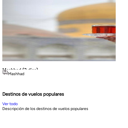
Mashhad (3 dias)
La Gr
Mashhad
Teh
Volca
viajes cortos
Geo
Noroe
3
days
8
d
Book Now
Book 
Destinos de vuelos populares
Ver todo
Descripción de los destinos de vuelos populares