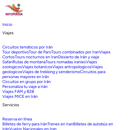
Inicio
Viajes
Circuitos temáticos por Irán
Tour deportivo
Tour de Pars
Tours combinados por Iran
Viajes
Cortos
Tours nocturnos en Iran
Desierto de Irán y viaje
Safari
Rutas de montana
Tours nomadas iranies
Viajes
zoologicos
Viajes botanicos
Viajes antropologicos
Viajes
geologicos
Viajes de trekking y senderismo
Circuitos para
personas mayores en Irán
Circuitos en grupo por Irán
Personaliza tu viaje a Irán
Viajes FAM y B2B
Viajes MICE en Irán
Servicios
Reserva en línea
Billetes de ferry para Irán
Trenes en Iran
Billetes de autobús en
Irán
Vuelos Nacionales en Iran