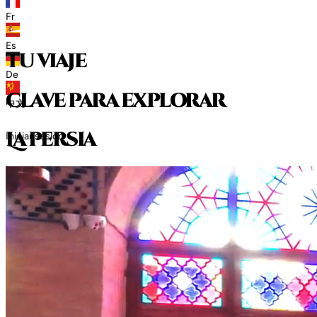
Fr
Es
tu viaje
De
clave para explorar
中文
L
a
p
e
r
s
i
a
Iniciar sesión