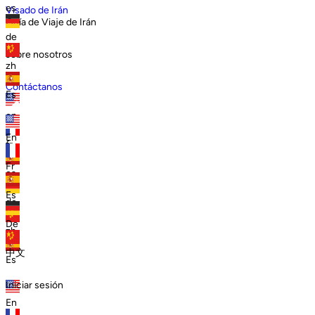
es
Visado de Irán
Guía de Viaje de Irán
de
sobre nosotros
zh
Contáctanos
Es
en
En
fr
Fr
es
Es
de
De
zh
中文
Es
Iniciar sesión
En